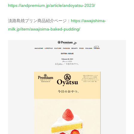
https://andpremium.jp/article/andoyatsu-2023/
淡路島焼プリン商品紹介ページ：
https://awajishima-
milk.jp/item/awajisima-baked-pudding/