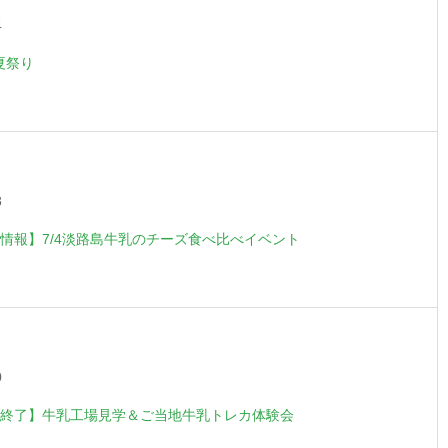
4
夏祭り
8
情報】7/4淡路島牛乳のチーズ食べ比べイベント
0
終了】牛乳工場見学＆ご当地牛乳トレカ体験会