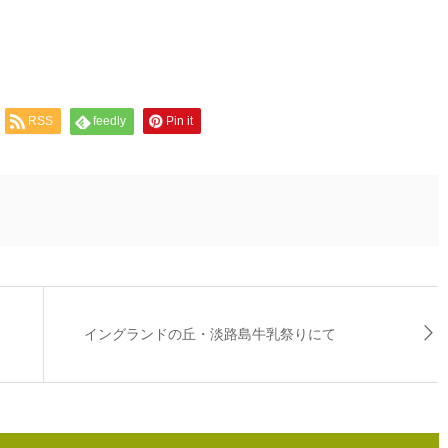
RSS
feedly
Pin it
イングランドの丘・淡路島牛乳祭りにて