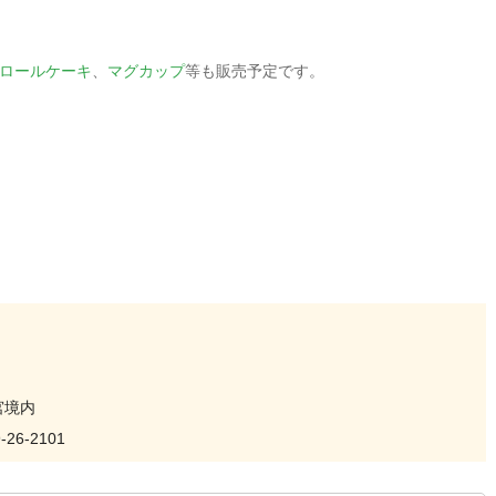
ロールケーキ
、
マグカップ
等も販売予定です。
宮境内
6-2101