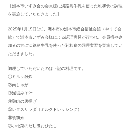
【洲本市いずみ会の会員様に淡路島牛乳を使った乳和食の調理
を実施していただきました】
2025年1月15日(水)、洲本市の洲本市総合福祉会館（やまて会
館）で洲本市いずみ会様による調理実習が行われ、会員様や参
加者の方に淡路島牛乳を使った乳和食の調理実習を実施してい
ただきました。
調理していただいたのは下記の料理です。
①ミルク雑炊
②肉じゃが
③減塩みそ汁
④鶏肉の唐揚げ
⑤レタスサラダ（ミルクドレッシング）
⑥筑前煮
⑦小松菜のだし煮おひたし