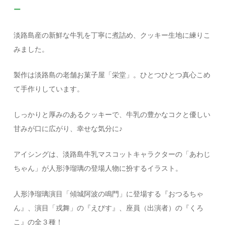
ー
淡路島産の新鮮な牛乳を丁寧に煮詰め、クッキー生地に練りこ
みました。
製作は淡路島の老舗お菓子屋「栄堂」。ひとつひとつ真心こめ
て手作りしています。
しっかりと厚みのあるクッキーで、牛乳の豊かなコクと優しい
甘みが口に広がり、幸せな気分に♪
アイシングは、淡路島牛乳マスコットキャラクターの「あわじ
ちゃん」が人形浄瑠璃の登場人物に扮するイラスト。
人形浄瑠璃演目「傾城阿波の鳴門」に登場する『おつるちゃ
ん』、演目「戎舞」の『えびす』、座員（出演者）の『くろ
こ』の全３種！