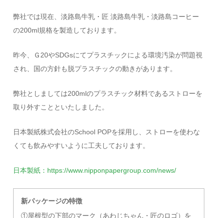
弊社では現在、淡路島牛乳・匠 淡路島牛乳・淡路島コーヒー
の200ml規格を製造しております。
昨今、Ｇ20やSDGsにてプラスチックによる環境汚染が問題視
され、国の方針も脱プラスチックの動きがあります。
弊社としましては200mlのプラスチック材料であるストローを
取り外すことといたしました。
日本製紙株式会社のSchool POPを採用し、ストローを使わな
くても飲みやすいように工夫しております。
日本製紙：https://www.nipponpapergroup.com/news/
新パッケージの特徴
①屋根型の下部のマーク（あわじちゃん・匠のロゴ）を