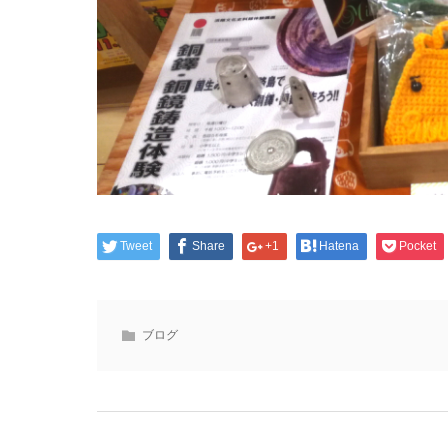
Tweet
Share
+1
Hatena
Pocket
ブログ