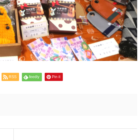
RSS
feedly
Pin it